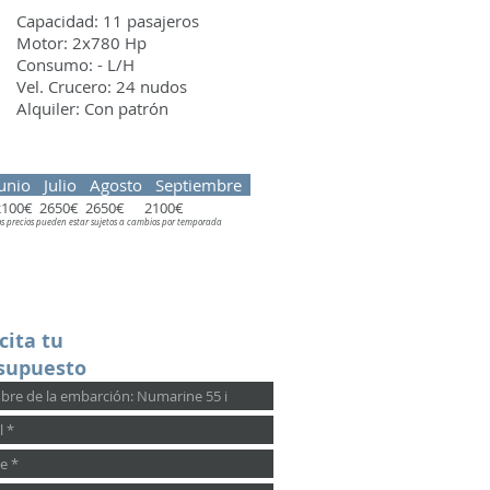
Capacidad: 11 pasajeros
Motor: 2x780 Hp
Consumo: - L/H
Vel. Crucero: 24 nudos
Alquiler: Con patrón
unio Julio Agosto Septiembre
2100€ 2650€ 2650€ 2100€
os precios pueden estar sujetos a cambios por temporada
cita tu
supuesto