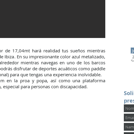
or de 17,04mt hará realidad tus sueños mientras
J
de Ibiza. En su impresionante color azul metalizado,
*L
 alrededor mientras navegas en uno de los barcos
 podrás disfrutar de deportes acuáticos como paddle
onal) para que tengas una experiencia inolvidable.
um en la proa y popa, así como una plataforma
a, especial para personas con discapacidad.
Soli
pre