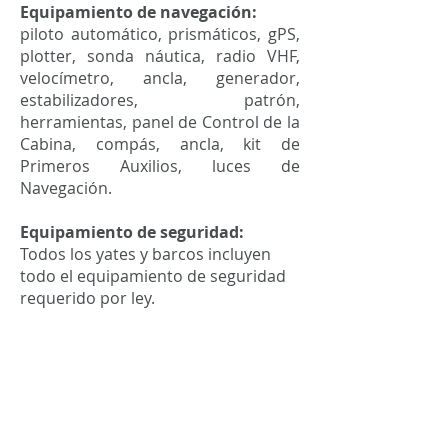
Equipamiento de navegación:
piloto automático, prismáticos, gPS,
plotter, sonda náutica, radio VHF,
velocímetro, ancla, generador,
estabilizadores, patrón,
herramientas, panel de Control de la
Cabina, compás, ancla, kit de
Primeros Auxilios, luces de
Navegación.
Equipamiento de seguridad:
Todos los yates y barcos incluyen
todo el equipamiento de seguridad
requerido por ley.
Extras opcionales:
Paddle surf
50,00 € (por día)
Catering
: 25,00 € (por día y persona)
Toallas:
10,00€ (por persona)
Patrón:
250,00 € (obligatorio)