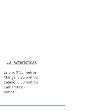
S
CONTACTO
Características
Eslora: 9'55 metros
Manga: 3'26 metros
Calado: 0'50 metros
Camarotes: -
Baños: -