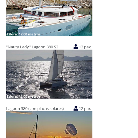
Eslora: 12'00 metros
"Nauty Lady" Lagoon 380 S2
12 pax
Eslora: 12'00 metros
Lagoon 380 (con placas solares)
12 pax