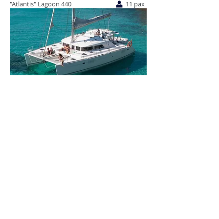
"Atlantis" Lagoon 440
11 pax
Eslora: 13'61 metros
"Balok" Lagoon 450
11 pax
Eslora: 13'96 metros
12 pax
"Saona 47" Fountaine Pajot