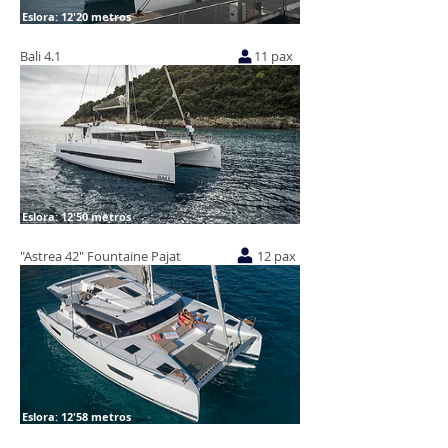
Eslora: 12'20 metros
Bali 4.1
11 pax
Eslora: 12'50 metros
"Astrea 42" Fountaine Pajat
12 pax
Eslora: 12'58 metros