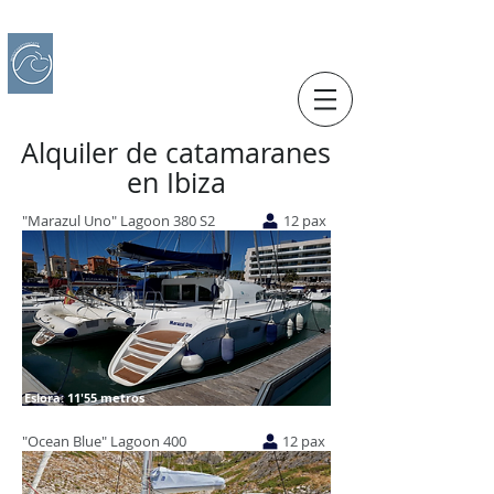
IBERO CHARTER BOATS
​Alquiler de Barcos
Alquiler de catamaranes
en Ibiza
"Marazul Uno" Lagoon 380 S2
12 pax
Eslora: 11'55 metros
"Ocean Blue" Lagoon 400
12 pax